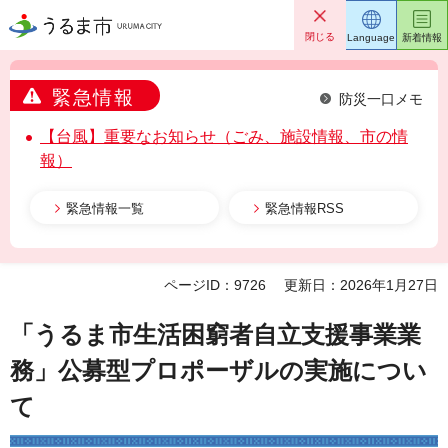
うるま市
閉じる
Language
新着情報
緊急情報
防災一口メモ
【台風】重要なお知らせ（ごみ、施設情報、市の情
報）
緊急情報一覧
緊急情報RSS
ページID：9726
更新日：2026年1月27日
「うるま市生活困窮者自立支援事業業
務」公募型プロポーザルの実施につい
て