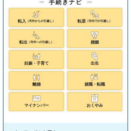
手続きナビ
転入
転居
（市外からの引越し）
（市内での引越し）
転出
婚姻
（市外への引越し）
妊娠・子育て
出生
離婚
就職・転職
マイナンバー
おくやみ