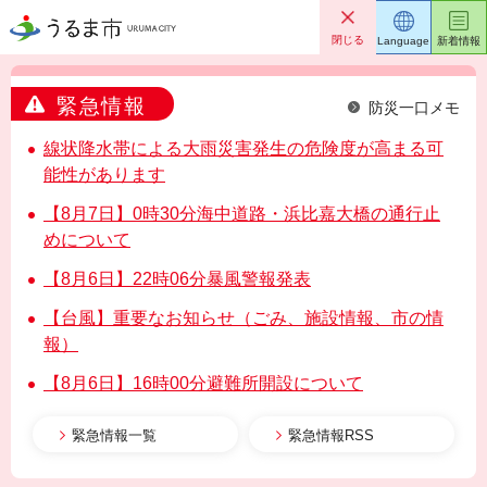
うるま市
閉じる
Language
新着情報
緊急情報
防災一口メモ
線状降水帯による大雨災害発生の危険度が高まる可
能性があります
【8月7日】0時30分海中道路・浜比嘉大橋の通行止
めについて
【8月6日】22時06分暴風警報発表
【台風】重要なお知らせ（ごみ、施設情報、市の情
報）
【8月6日】16時00分避難所開設について
緊急情報一覧
緊急情報RSS