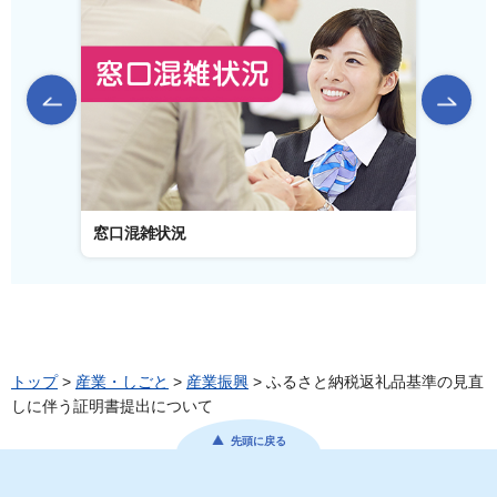
前のスライドを表示
窓口混雑状況
窓口事
トップ
>
産業・しごと
>
産業振興
> ふるさと納税返礼品基準の見直
しに伴う証明書提出について
先頭に戻る