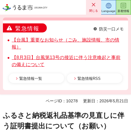
うるま市
閉じる
Language
新着情報
緊急情報
防災一口メモ
【台風】重要なお知らせ（ごみ、施設情報、市の情
報）
【8月3日】台風第13号の接近に伴う注意喚起と事前
の備えについて
緊急情報一覧
緊急情報RSS
ページID：10278
更新日：2026年5月21日
ふるさと納税返礼品基準の見直しに伴
う証明書提出について（お願い）