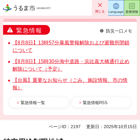
うるま市
閉じる
Language
新着情報
緊急情報
防災一口メモ
【8月8日】13時57分暴風警報解除および避難所閉鎖
について
【8月8日】15時30分海中道路・浜比嘉大橋通行止め
解除について（予定）
【台風】重要なお知らせ（ごみ、施設情報、市の情
報）
緊急情報一覧
緊急情報RSS
ページID：2197
更新日：2025年10月15日