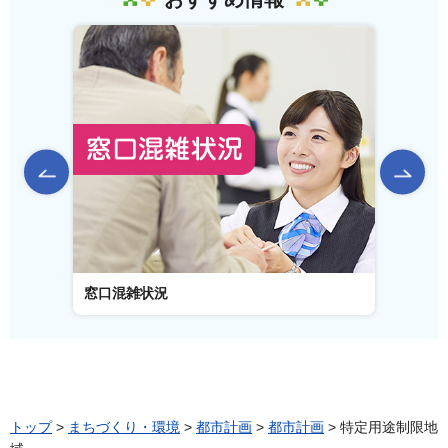
前のスライドを表示
窓口混雑状況
窓口
トップ
>
まちづくり・環境
>
都市計画
>
都市計画
> 特定用途制限地