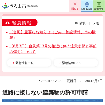
うるま市
閉じる
Language
新着情報
緊急情報
防災一口メモ
【台風】重要なお知らせ（ごみ、施設情報、市の情
報）
【8月3日】台風第13号の接近に伴う注意喚起と事前
の備えについて
緊急情報一覧
緊急情報RSS
ページID：2329
更新日：2023年12月7日
道路に接しない建築物の許可申請