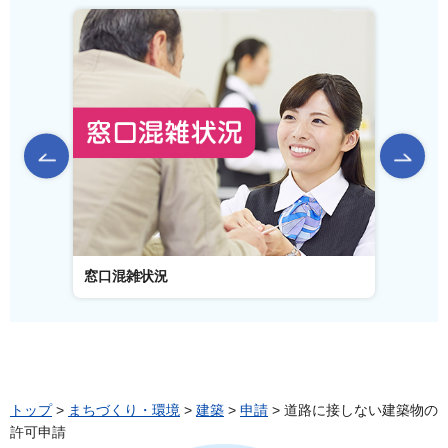
前のスライドを表示
窓口混雑状況
窓口
トップ
>
まちづくり・環境
>
建築
>
申請
> 道路に接しない建築物の
許可申請