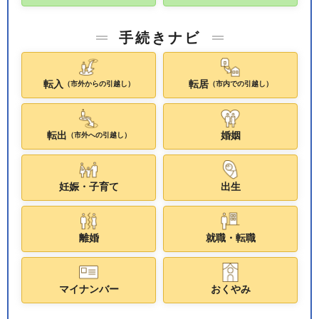
手続きナビ
転入
転居
（市外からの引越し）
（市内での引越し）
転出
婚姻
（市外への引越し）
妊娠・子育て
出生
離婚
就職・転職
マイナンバー
おくやみ