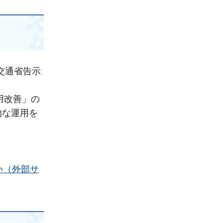
交通省告示
用改善」の
的な運用を
い（外部サ