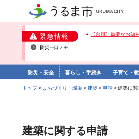
うるま市
【台風】重要なお知
緊急情報
防災一口メモ
防災・安全
暮らし・手続き
子育て・
トップ
>
まちづくり・環境
>
建築
>
申請
> 建築に
建築に関する申請