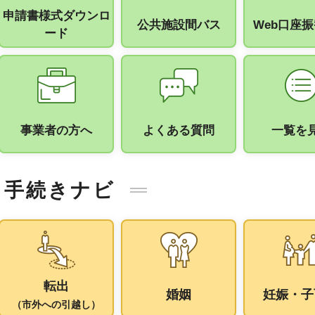
申請書様式ダウンロ
公共施設間バス
Web口座
ード
事業者の方へ
よくある質問
一覧を
手続きナビ
転出
婚姻
妊娠・子
（市外への引越し）