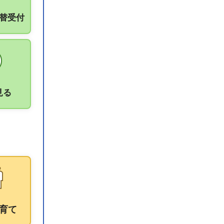
振替受付
見る
育て