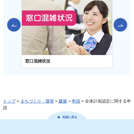
前のスライドを表示
窓口混雑状況
窓口
トップ
>
まちづくり・環境
>
建築
>
申請
> 全体計画認定に関する申
請
先頭に戻る