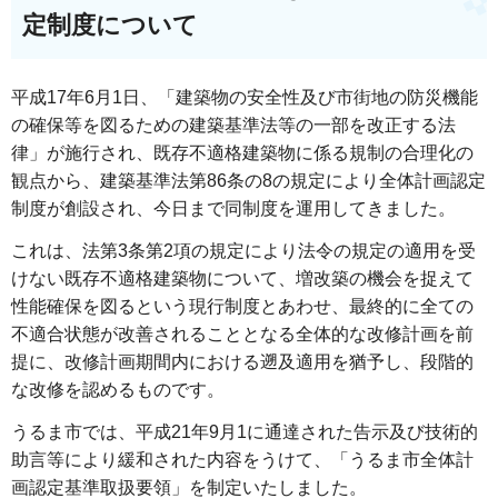
定制度について
平成17年6月1日、「建築物の安全性及び市街地の防災機能
の確保等を図るための建築基準法等の一部を改正する法
律」が施行され、既存不適格建築物に係る規制の合理化の
観点から、建築基準法第86条の8の規定により全体計画認定
制度が創設され、今日まで同制度を運用してきました。
これは、法第3条第2項の規定により法令の規定の適用を受
けない既存不適格建築物について、増改築の機会を捉えて
性能確保を図るという現行制度とあわせ、最終的に全ての
不適合状態が改善されることとなる全体的な改修計画を前
提に、改修計画期間内における遡及適用を猶予し、段階的
な改修を認めるものです。
うるま市では、平成21年9月1に通達された告示及び技術的
助言等により緩和された内容をうけて、「うるま市全体計
画認定基準取扱要領」を制定いたしました。