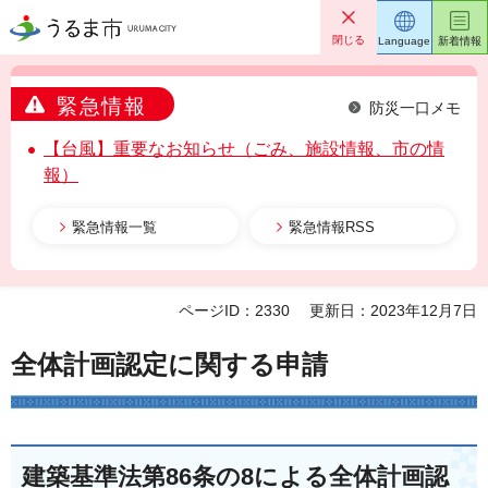
うるま市
閉じる
Language
新着情報
緊急情報
防災一口メモ
【台風】重要なお知らせ（ごみ、施設情報、市の情
報）
緊急情報一覧
緊急情報RSS
ページID：2330
更新日：2023年12月7日
全体計画認定に関する申請
建築基準法第86条の8による全体計画認