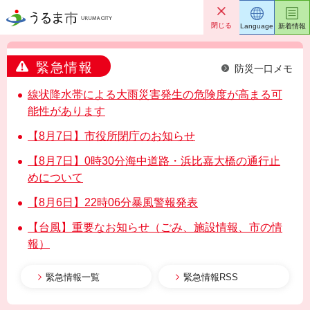
うるま市
閉じる
Language
新着情報
緊急情報
防災一口メモ
線状降水帯による大雨災害発生の危険度が高まる可
能性があります
【8月7日】市役所閉庁のお知らせ
【8月7日】0時30分海中道路・浜比嘉大橋の通行止
めについて
【8月6日】22時06分暴風警報発表
【台風】重要なお知らせ（ごみ、施設情報、市の情
報）
緊急情報一覧
緊急情報RSS