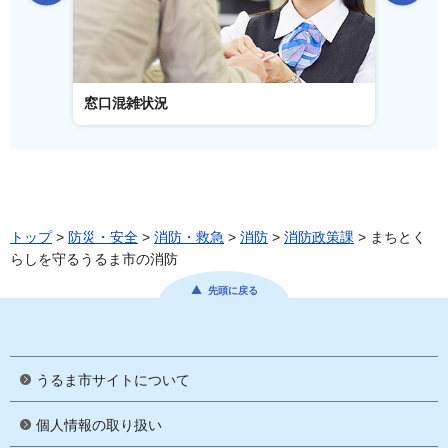
窓口混雑状況
窓口事
トップ
>
防災・安全
>
消防・救急
>
消防
>
消防政策課
> まちとく
らしを守るうるま市の消防
先頭に戻る
うるま市サイトについて
個人情報の取り扱い