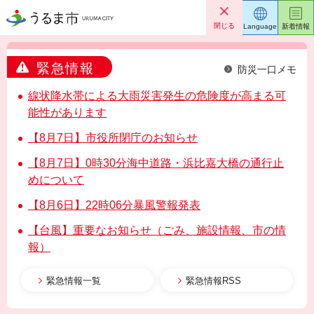
うるま市
閉じる
Language
新着情報
緊急情報
防災一口メモ
線状降水帯による大雨災害発生の危険度が高まる可
能性があります
【8月7日】市役所閉庁のお知らせ
【8月7日】0時30分海中道路・浜比嘉大橋の通行止
めについて
【8月6日】22時06分暴風警報発表
【台風】重要なお知らせ（ごみ、施設情報、市の情
報）
緊急情報一覧
緊急情報RSS