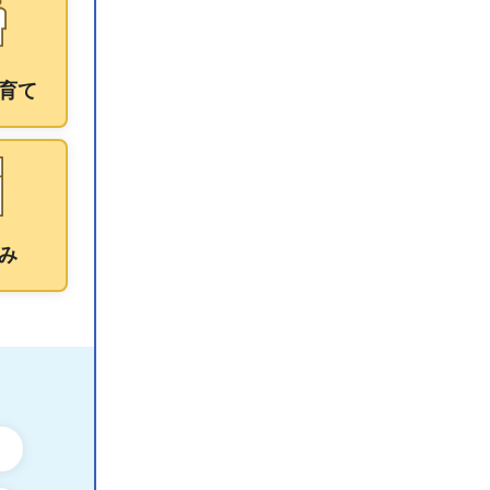
育て
み
ン