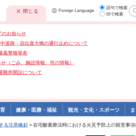
語句で検索
Foreign
Language
閉じる
IDで検索
庁のお知らせ
分海中道路・浜比嘉大橋の通行止めについて
分暴風警報発表
らせ（ごみ、施設情報、市の情報）
分避難所開設について
教育
健康・医療・福祉
観光・文化・スポーツ
ま
する注意喚起
> 在宅酸素療法時における火災予防上の留意事項