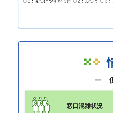
1：見つけやすかった
2：ふつう
3
窓口混雑状況