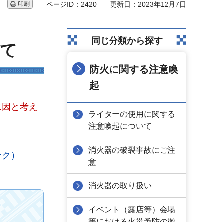
印刷
ページID：2420
更新日：2023年12月7日
同じ分類から探す
いて
防火に関する注意喚
起
原因と考え
ライターの使用に関する
注意喚起について
消火器の破裂事故にご注
ンク）
意
消火器の取り扱い
イベント（露店等）会場
等における火災予防の徹