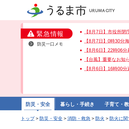
うるま市
【8月7日】市役所閉
緊急情報
【8月7日】0時30
防災一口メモ
【8月6日】22時06
【台風】重要なお知
【8月6日】16時00
防災・安全
暮らし・手続き
子育て・
トップ
>
防災・安全
>
消防・救急
>
防火
>
防火に関