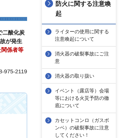
防火に関する注意喚
起
ライターの使用に関する
で二酸化炭
注意喚起について
事故が発生
た関係者等
消火器の破裂事故にご注
意
75-2119
消火器の取り扱い
イベント（露店等）会場
等における火災予防の徹
底について
カセットコンロ（ガスボ
ンベ）の破裂事故に注意
してください！