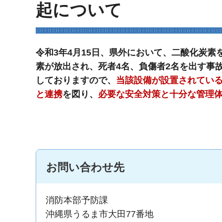
起について
令和3年4月15日、県外
において、二酸化炭素
素が放出
され、死者4名、負傷者2名を出す事
しておりますので、
当該設備が設置されてい
と連携
を図り、
必要な安全対策と十分な管理
お問い合わせ先
消防本部予防課
沖縄県うるま市大田77番地