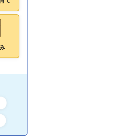
育て
み
ン