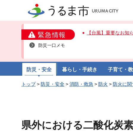
うるま市
【台風】重要なお知
緊急情報
防災一口メモ
防災・安全
暮らし・手続き
子育て・
トップ
>
防災・安全
>
消防・救急
>
防火
>
防火に関
県外における二酸化炭