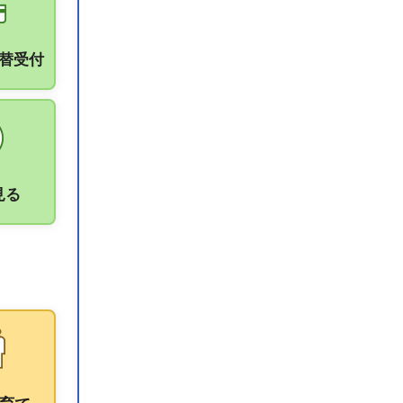
振替受付
見る