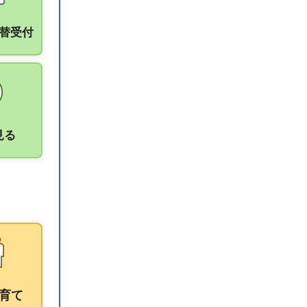
振替受付
見る
育て