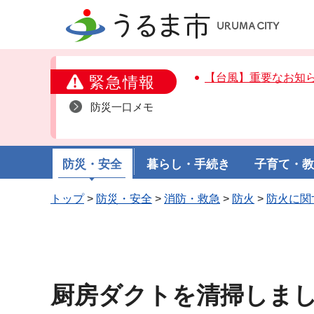
うるま市
【台風】重要なお知
緊急情報
防災一口メモ
防災・安全
暮らし・手続き
子育て・
トップ
>
防災・安全
>
消防・救急
>
防火
>
防火に関
厨房ダクトを清掃しま