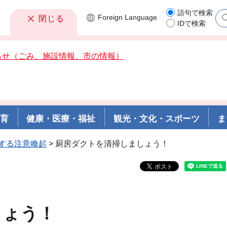
語句で検索
Foreign
Language
閉じる
IDで検索
らせ（ごみ、施設情報、市の情報）
教育
健康・医療・福祉
観光・文化・スポーツ
ま
する注意喚起
> 厨房ダクトを清掃しましょう！
しょう！