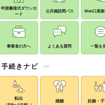
申請書様式ダウンロ
公共施設間バス
Web口座
ード
事業者の方へ
よくある質問
一覧を
手続きナビ
転出
婚姻
妊娠・子
（市外への引越し）