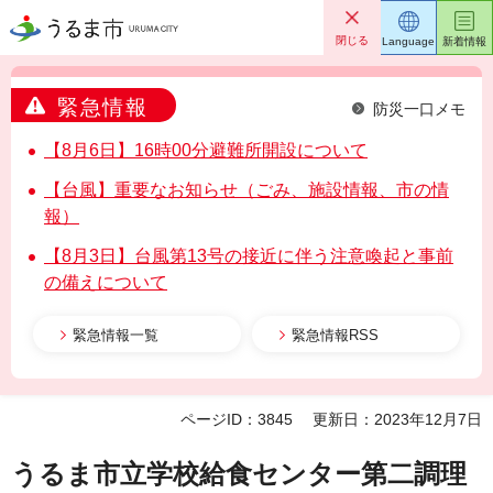
うるま市
閉じる
Language
新着情報
緊急情報
防災一口メモ
【8月6日】16時00分避難所開設について
【台風】重要なお知らせ（ごみ、施設情報、市の情
報）
【8月3日】台風第13号の接近に伴う注意喚起と事前
の備えについて
緊急情報一覧
緊急情報RSS
ページID：3845
更新日：2023年12月7日
うるま市立学校給食センター第二調理