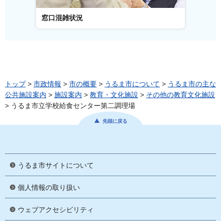
窓口混雑状況
窓口事
トップ
>
市政情報
>
市の概要
>
うるま市について
>
うるま市の主な
公共施設案内
>
施設案内
>
教育・文化施設
>
その他の教育文化施設
> うるま市立学校給食センター第二調理場
先頭に戻る
うるま市サイトについて
個人情報の取り扱い
ウェブアクセシビリティ