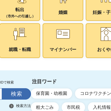
転出
婚姻
妊娠・子
（市外への引越し）
就職・転職
マイナンバー
おくや
注目ワード
IDで検索
保育園・幼稚園
コロナワクチ
検索方法
粗大ごみ
市民税
入札情報