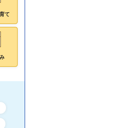
育て
み
ン