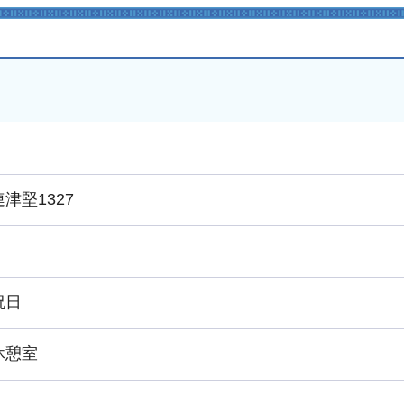
津堅1327
祝日
休憩室