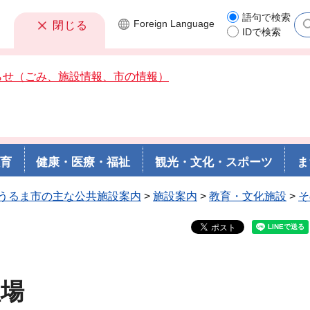
語句で検索
Foreign
Language
閉じる
IDで検索
らせ（ごみ、施設情報、市の情報）
教育
健康・医療・福祉
観光・文化・スポーツ
ま
うるま市の主な公共施設案内
>
施設案内
>
教育・文化施設
>
そ
理場