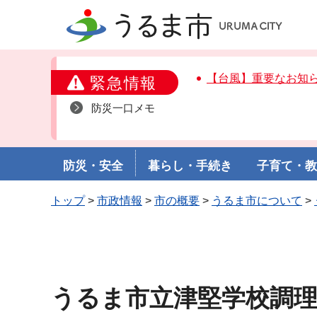
うるま市
【台風】重要なお知
緊急情報
防災一口メモ
防災・安全
暮らし・手続き
子育て・
トップ
>
市政情報
>
市の概要
>
うるま市について
>
うるま市立津堅学校調