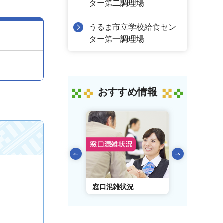
ター第二調理場
うるま市立学校給食セン
ター第一調理場
おすすめ情報
前のスライドを表示
AIチャットボット
窓口混雑状況
窓口事前予