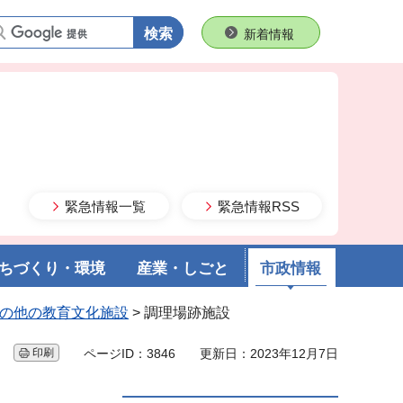
語句で検索
新着情報
緊急情報一覧
緊急情報RSS
ちづくり・環境
産業・しごと
市政情報
の他の教育文化施設
> 調理場跡施設
印刷
ページID：3846
更新日：2023年12月7日