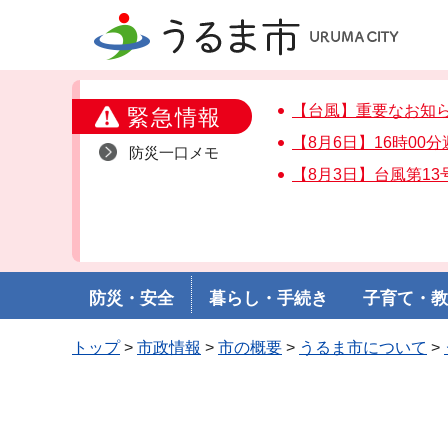
うるま市
【台風】重要なお知
緊急情報
【8月6日】16時00
防災一口メモ
【8月3日】台風第1
防災・安全
暮らし・手続き
子育て・
トップ
>
市政情報
>
市の概要
>
うるま市について
>