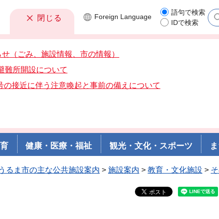
語句で検索
Foreign
Language
閉じる
IDで検索
らせ（ごみ、施設情報、市の情報）
分避難所開設について
3号の接近に伴う注意喚起と事前の備えについて
教育
健康・医療・福祉
観光・文化・スポーツ
ま
うるま市の主な公共施設案内
>
施設案内
>
教育・文化施設
>
そ