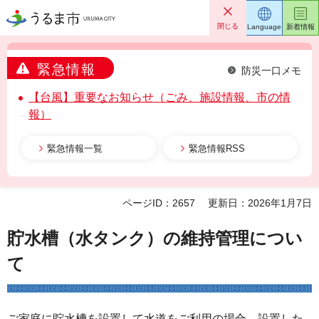
うるま市
閉じる
Language
新着情報
緊急情報
防災一口メモ
【台風】重要なお知らせ（ごみ、施設情報、市の情
報）
緊急情報一覧
緊急情報RSS
ページID：2657
更新日：2026年1月7日
貯水槽（水タンク）の維持管理につい
て
ご家庭に貯水槽を設置して水道をご利用の場合、設置した