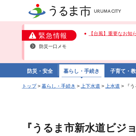
うるま市
【台風】重要なお知
緊急情報
防災一口メモ
防災・安全
暮らし・手続き
子育て・
トップ
>
暮らし・手続き
>
上下水道
>
上水道
> 『
『うるま市新水道ビジ