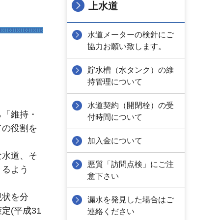
上水道
水道メーターの検針にご
協力お願い致します。
貯水槽（水タンク）の維
持管理について
水道契約（開閉栓）の受
ら「維持・
付時間について
ての役割を
加入金について
な水道、そ
悪質「訪問点検」にご注
きるよう
意下さい
現状を分
漏水を発見した場合はご
(平成31
連絡ください