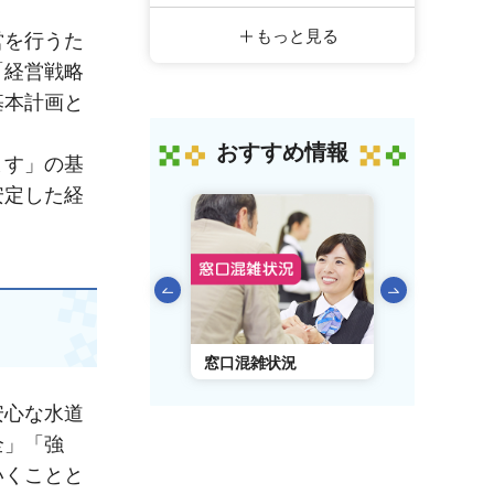
もっと見る
営を行うた
「経営戦略
基本計画と
おすすめ情報
ます」の基
安定した経
前のスライドを表示
AIチャットボット
窓口混雑状況
窓口事前予
安心な水道
全」「強
いくことと