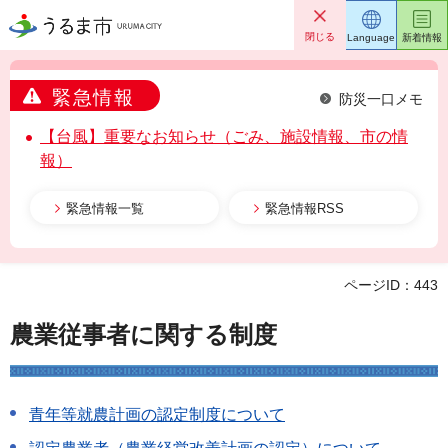
うるま市
閉じる
Language
新着情報
緊急情報
防災一口メモ
【台風】重要なお知らせ（ごみ、施設情報、市の情
報）
緊急情報一覧
緊急情報RSS
ページID：443
農業従事者に関する制度
青年等就農計画の認定制度について