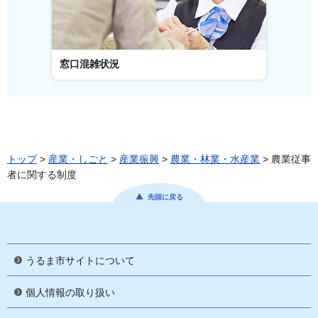
窓口混雑状況
窓口事
トップ
>
産業・しごと
>
産業振興
>
農業・林業・水産業
> 農業従事
者に関する制度
先頭に戻る
うるま市サイトについて
個人情報の取り扱い