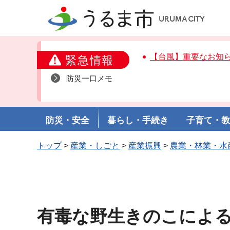
うるま市
【台風】重要なお知
緊急情報
防災一口メモ
防災・安全
暮らし・手続き
子育て・
トップ
>
産業・しごと
>
産業振興
>
農業・林業・水
有毒な野生きのこによ