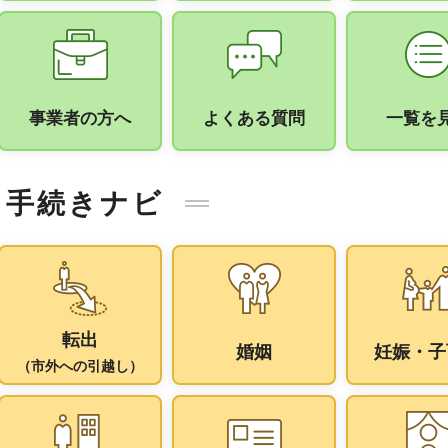
事業者の方へ
よくある質問
一覧を
手続きナビ
転出
婚姻
妊娠・子
（市外への引越し）