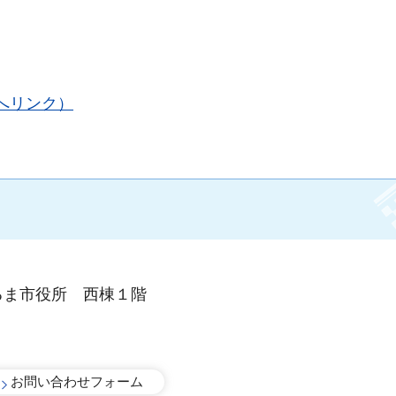
へリンク）
るま市役所 西棟１階
手続きナビ