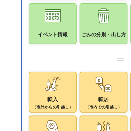
イベント情報
ごみの分別・出し方
転入
転居
（市外からの引越し）
（市内での引越し）