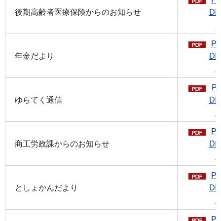
後期高齢者医療保険からのお知らせ
DF
P
年金だより
DF
P
ゆらてく通信
DF
P
商工労政課からのお知らせ
DF
P
としょかんだより
DF
P