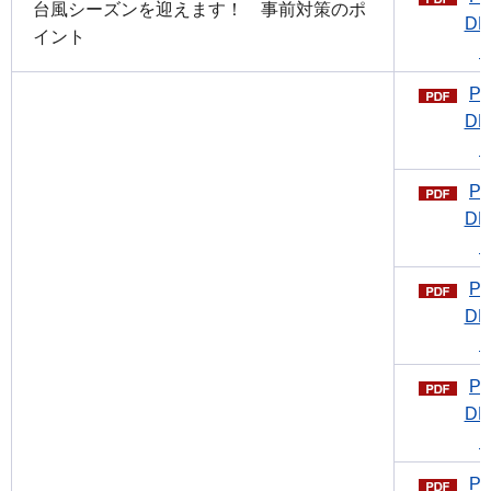
台風シーズンを迎えます！ 事前対策のポ
DF
イント
P
DF
P
DF
P
DF
P
DF
P