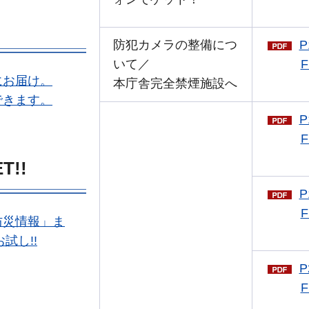
防犯カメラの整備につ
P
いて／
F
にお届け。
本庁舎完全禁煙施設へ
できます。
P
F
!!
P
F
防災情報」ま
試し!!
P
F