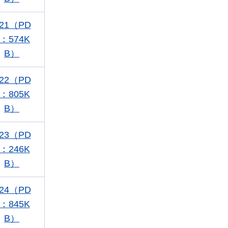
21（PD
：574K
B）
22（PD
：805K
B）
23（PD
：246K
B）
24（PD
：845K
B）