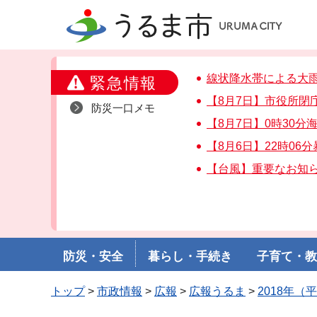
うるま市
線状降水帯による大
緊急情報
【8月7日】市役所閉
防災一口メモ
【8月7日】0時30
【8月6日】22時06
【台風】重要なお知
防災・安全
暮らし・手続き
子育て・
トップ
>
市政情報
>
広報
>
広報うるま
>
2018年（