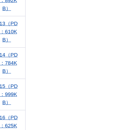
：892K
B）
13（PD
：610K
B）
14（PD
：784K
B）
15（PD
：999K
B）
16（PD
：625K