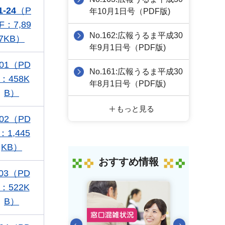
1-24
（P
年10月1日号（PDF版)
F：7,89
No.162:広報うるま平成30
7KB）
年9月1日号（PDF版)
01（PD
No.161:広報うるま平成30
：458K
年8月1日号（PDF版)
B）
もっと見る
02（PD
：1,445
KB）
おすすめ情報
03（PD
：522K
B）
前のスライドを表示