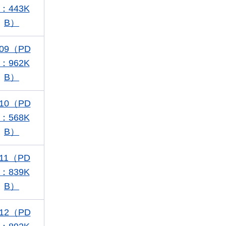
：443K
B）
09（PD
：962K
B）
10（PD
：568K
B）
11（PD
：839K
B）
12（PD