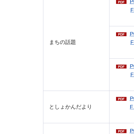
P
F
手続きナビ
P
まちの話題
F
P
F
P
としょかんだより
F
P