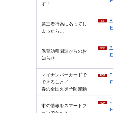
F
す！
P
第三者行為にあってし
F
まったら…
P
保育幼稚園課からのお
F
知らせ
マイナンバーカードで
P
できること／
F
春の全国火災予防運動
P
市の情報をスマートフ
F
ォンでゲット！