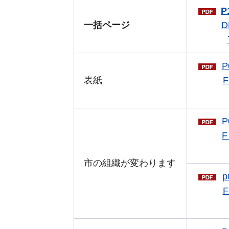
P
一括ページ
D
P
表紙
F
P
F
市の組織が変わります
p
F