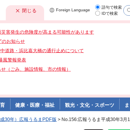
語句で検索
Foreign
Language
閉じる
IDで検索
雨災害発生の危険度が高まる可能性があります
庁のお知らせ
分海中道路・浜比嘉大橋の通行止めについて
分暴風警報発表
らせ（ごみ、施設情報、市の情報）
教育
健康・医療・福祉
観光・文化・スポーツ
ま
平成30年）広報うるまPDF版
> No.156:広報うるま平成30年3月