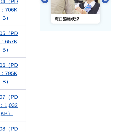
04（PD
：706K
B）
AIチャットボット
窓口混雑状況
窓口事前予
05（PD
：657K
B）
06（PD
：795K
B）
07（PD
：1,032
KB）
08（PD