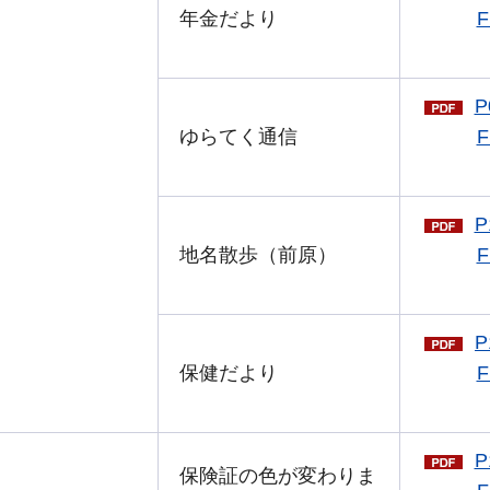
年金だより
F
P
ゆらてく通信
F
P
地名散歩（前原）
F
P
保健だより
F
P
保険証の色が変わりま