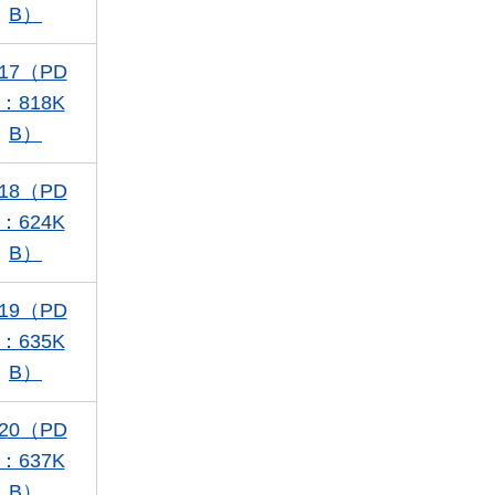
B）
17（PD
：818K
B）
18（PD
：624K
B）
19（PD
：635K
B）
20（PD
：637K
B）