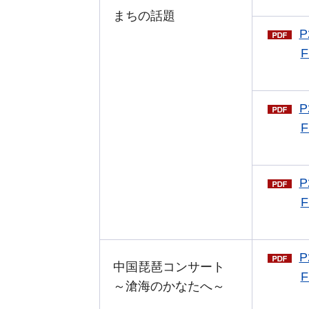
まちの話題
P
F
P
F
P
F
P
中国琵琶コンサート
F
～滄海のかなたへ～