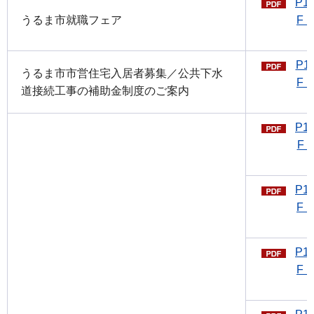
P1
うるま市就職フェア
F：
P1
うるま市市営住宅入居者募集／公共下水
F：
道接続工事の補助金制度のご案内
P1
F：
P1
F：
P1
F：