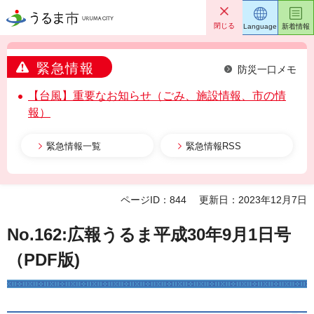
うるま市
閉じる
Language
新着情報
緊急情報
防災一口メモ
【台風】重要なお知らせ（ごみ、施設情報、市の情
報）
緊急情報一覧
緊急情報RSS
ページID：844
更新日：2023年12月7日
No.162:広報うるま平成30年9月1日号
（PDF版)