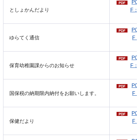
P0
としょかんだより
F：1
P0
ゆらてく通信
F：
P0
保育幼稚園課からのお知らせ
F：2
P0
国保税の納期限内納付をお願いします。
F：
P0
保健だより
F：