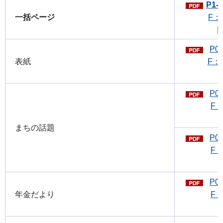
P1-
一括ページ
F：1
P0
表紙
F：1
P0
F：
まちの話題
P0
F：
P0
年金だより
F：