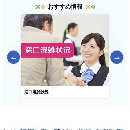
おすすめ情報
前のスライドを表示
窓口混雑状況
窓口事