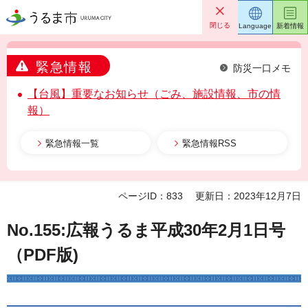
うるま市
閉じる
Language
新着情報
緊急情報
防災一口メモ
【台風】重要なお知らせ（ごみ、施設情報、市の情
報）
緊急情報一覧
緊急情報RSS
ページID：833
更新日：2023年12月7日
No.155:広報うるま平成30年2月1日号
（PDF版)