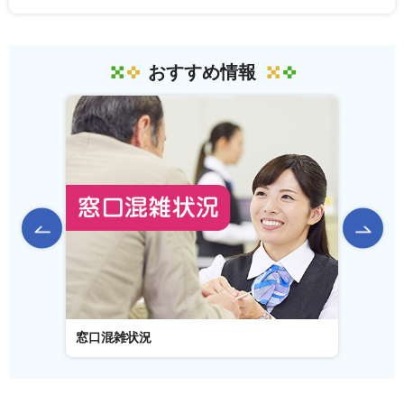
おすすめ情報
前のスライドを表示
窓口混雑状況
窓口事