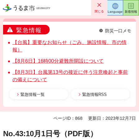
うるま市
閉じる
Language
新着情報
緊急情報
防災一口メモ
【台風】重要なお知らせ（ごみ、施設情報、市の情
報）
【8月6日】16時00分避難所開設について
【8月3日】台風第13号の接近に伴う注意喚起と事前
の備えについて
緊急情報一覧
緊急情報RSS
ページID：868
更新日：2023年12月7日
No.43:10月1日号（PDF版）