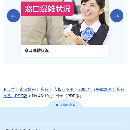
前のスライドを表示
窓口混雑状況
窓口事
トップ
>
市政情報
>
広報
>
広報うるま
>
2008年（平成20年）広報
うるまPDF版
> No.43:10月1日号（PDF版）
先頭に戻る