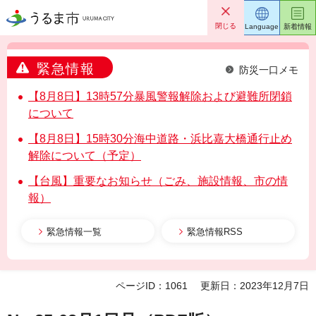
うるま市
閉じる
Language
新着情報
緊急情報
防災一口メモ
【8月8日】13時57分暴風警報解除および避難所閉鎖
について
【8月8日】15時30分海中道路・浜比嘉大橋通行止め
解除について（予定）
【台風】重要なお知らせ（ごみ、施設情報、市の情
報）
緊急情報一覧
緊急情報RSS
ページID：1061
更新日：2023年12月7日