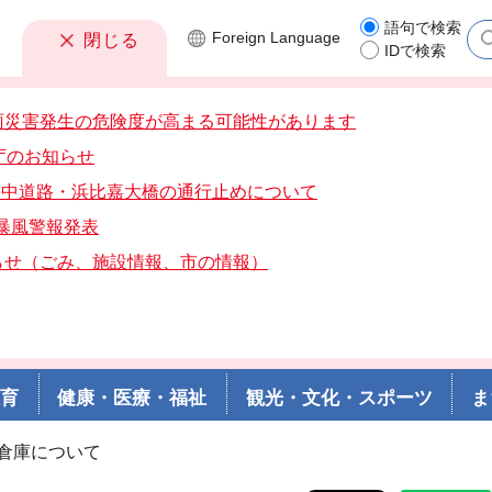
語句で検索
Foreign
Language
閉じる
IDで検索
雨災害発生の危険度が高まる可能性があります
庁のお知らせ
分海中道路・浜比嘉大橋の通行止めについて
分暴風警報発表
らせ（ごみ、施設情報、市の情報）
教育
健康・医療・福祉
観光・文化・スポーツ
ま
蔵倉庫について