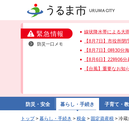
うるま市
線状降水帯による大
緊急情報
【8月7日】市役所閉
防災一口メモ
【8月7日】0時30
【8月6日】22時06
【台風】重要なお知
防災・安全
暮らし・手続き
子育て・
トップ
>
暮らし・手続き
>
税金
>
固定資産税
> 冷