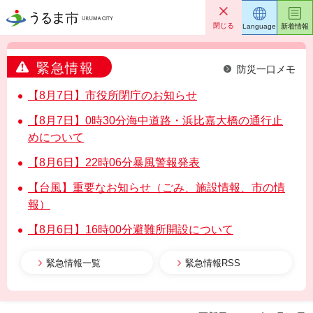
うるま市
閉じる
Language
新着情報
緊急情報
防災一口メモ
【8月7日】市役所閉庁のお知らせ
【8月7日】0時30分海中道路・浜比嘉大橋の通行止
めについて
【8月6日】22時06分暴風警報発表
【台風】重要なお知らせ（ごみ、施設情報、市の情
報）
【8月6日】16時00分避難所開設について
緊急情報一覧
緊急情報RSS