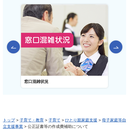
前のスライドを表示
窓口混雑状況
窓口事
トップ
>
子育て・教育
>
子育て
>
ひとり親家庭支援
>
母子家庭等自
立支援事業
> 公正証書等の作成費補助について