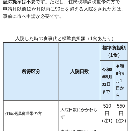
証の提示は不要
です。ただし、住民税非課税世帯の方で、
申請月以前12か月以内に90日を超える入院をされた方は、
事前に市へ申請が必要です。
入院した時の食事代と標準負担額（1食あたり）
標準負担額
（1食）
令和
令和8
所得区分
入院日数
8年6
年5月
月1
31日
日か
まで
ら
510
550
入院日数にかかわら
円
円
住民税課税世帯の方
ず
(注1)
(注2)