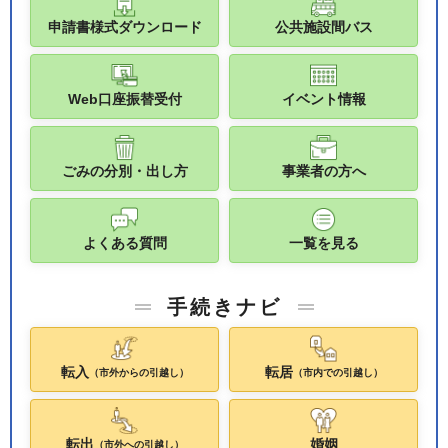
申請書様式ダウンロード
公共施設間バス
Web口座振替受付
イベント情報
ごみの分別・出し方
事業者の方へ
よくある質問
一覧を見る
手続きナビ
転入
転居
（市外からの引越し）
（市内での引越し）
転出
婚姻
（市外への引越し）