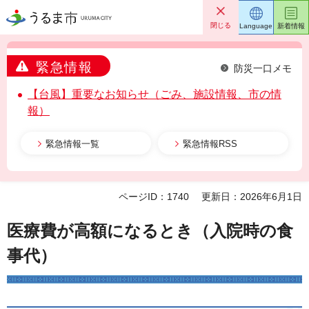
うるま市
閉じる
Language
新着情報
緊急情報
防災一口メモ
【台風】重要なお知らせ（ごみ、施設情報、市の情
報）
緊急情報一覧
緊急情報RSS
ページID：1740
更新日：2026年6月1日
医療費が高額になるとき（入院時の食
事代）