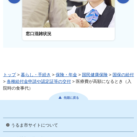
窓口混雑状況
窓口事
トップ
>
暮らし・手続き
>
保険・年金
>
国民健康保険
>
国保の給付
>
各種給付金申請や認定証等の交付
> 医療費が高額になるとき（入
院時の食事代）
先頭に戻る
うるま市サイトについて