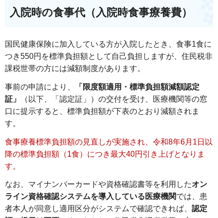
入院時の食事代（入院時食事療養費）
国民健康保険に加入している方が入院したとき、食事1食に
つき550円を標準負担額として自己負担しますが、住民税非
課税世帯の方には減額制度があります。
事前の申請により、
「限度額適用・標準負担額減額認定
証」
（以下、「認定証」）の交付を受け、医療機関等の窓
口に提示すると、標準負担額が下表のとおり減額されま
す。
食事療養標準負担額の見直しが実施され、令和8年6月1日以
降の標準負担額（1食）につき最大40円引き上げとなりま
す。
なお、マイナンバーカードや資格確認書等を利用した
オン
ライン資格確認システムを導入している医療機関
では、患
者本人が同意し適用区分がシステムで確認できれば、
認定