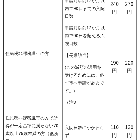
申請月以前12か月以
240
270
内で90日までの入院
円
円
日数
申請月以前12か月以
内で90日を超える入
院日数
住民税非課税世帯の方
【長期該当】
190
220
(この減額の適用を
円
円
受けるためには、必
ず市へ申請が必要で
す。)
（注3）
住民税非課税世帯の方で所
得が一定基準に満たない70
110
130
入院日数にかかわら
歳以上75歳未満の方（低所
円
円
ず