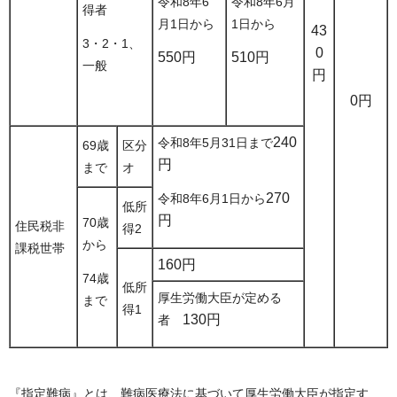
令和8年6
令和8年6月
得者
月1日から
1日から
43
3・2・1、
0
550円
510円
一般
円
0円
240
令和8年5月31日まで
69歳
区分
円
まで
オ
270
令和8年6月1日から
低所
円
70歳
住民税非
得2
から
課税世帯
160円
74歳
低所
厚生労働大臣が定める
まで
得1
130円
者
『指定難病』とは、難病医療法に基づいて厚生労働大臣が指定す