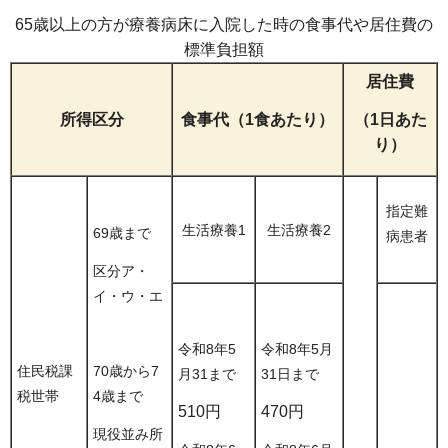
65歳以上の方が療養病床に入院した時の食事代や居住費の
標準負担額
居住費
（1日あた
所得区分
食事代（1食あたり）
り）
指定難
生活療養1
生活療養2
69歳まで
病患者
区分ア・
イ・ウ・エ
令和8年5
令和8年5月
住民税課
70歳から7
月31まで
31日まで
税世帯
4歳まで
510円
470円
現役並み所