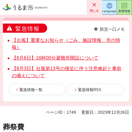
うるま市
閉じる
Language
新着情報
緊急情報
防災一口メモ
【台風】重要なお知らせ（ごみ、施設情報、市の情
報）
【8月6日】16時00分避難所開設について
【8月3日】台風第13号の接近に伴う注意喚起と事前
の備えについて
緊急情報一覧
緊急情報RSS
ページID：1749
更新日：2023年12月26日
葬祭費