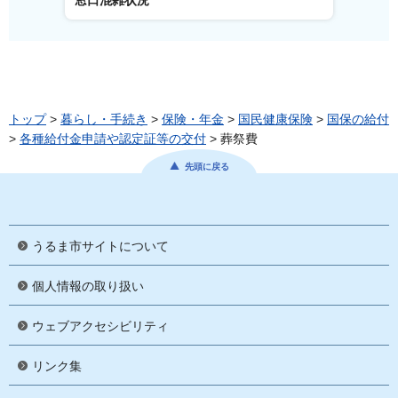
窓口混雑状況
窓口事
トップ
>
暮らし・手続き
>
保険・年金
>
国民健康保険
>
国保の給付
>
各種給付金申請や認定証等の交付
> 葬祭費
先頭に戻る
うるま市サイトについて
個人情報の取り扱い
ウェブアクセシビリティ
リンク集