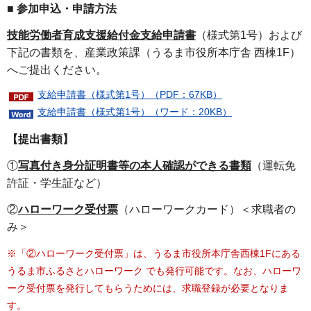
■ 参加申込・申請方法
技能労働者育成支援給付金支給申請書
（様式第1号）および
下記の書類を、産業政策課（うるま市役所本庁舎 西棟1F）
へご提出ください。
支給申請書（様式第1号）（PDF：67KB）
支給申請書（様式第1号）（ワード：20KB）
【提出書類】
①
写真付き身分証明書等の本人確認ができる書類
（運転免
許証・学生証など）
②
ハローワーク受付票
（ハローワークカード）＜求職者の
み＞
※「②ハローワーク受付票」は、うるま市役所本庁舎西棟1Fにある
うるま市ふるさとハローワーク でも発行可能です。なお、ハローワ
ーク受付票を発行してもらうためには、求職登録が必要となりま
す。