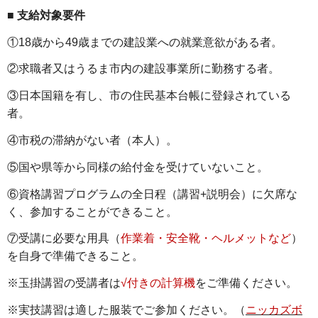
■ 支給対象要件
①18歳から49歳までの建設業への就業意欲がある者。
②求職者又はうるま市内の建設事業所に勤務する者。
③日本国籍を有し、市の住民基本台帳に登録されている
者。
④市税の滞納がない者（本人）。
⑤国や県等から同様の給付金を受けていないこと。
⑥資格講習プログラムの全日程（講習+説明会）に欠席な
く、参加することができること。
⑦受講に必要な用具（
作業着・安全靴・ヘルメットなど
）
を自身で準備できること。
※玉掛講習の受講者は
√付きの計算機
をご準備ください。
※実技講習は適した服装でご参加ください。（
ニッカズボ