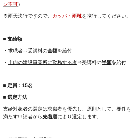
ン不可
）
※雨天決行ですので、
カッパ・雨靴
を携行してください。
■ 支給額
・
求職者
⇒受講料の
全額
を給付
・
市内の建設事業所に勤務する者
⇒受講料の
半額
を給付
■ 定員：15名
■ 選定方法
支給対象者の選定は求職者を優先し、原則として、要件を
満たす申請者から
先着順
により選定します。