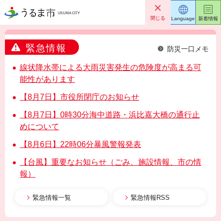
うるま市
閉じる
Language
新着情報
緊急情報
防災一口メモ
線状降水帯による大雨災害発生の危険度が高まる可
能性があります
【8月7日】市役所閉庁のお知らせ
【8月7日】0時30分海中道路・浜比嘉大橋の通行止
めについて
【8月6日】22時06分暴風警報発表
【台風】重要なお知らせ（ごみ、施設情報、市の情
報）
緊急情報一覧
緊急情報RSS