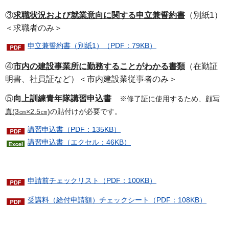
③
求職状況および就業意向に関する申立兼誓約書
（別紙1）
＜求職者のみ＞
申立兼誓約書（別紙1）（PDF：79KB）
④
市内の建設事業所に勤務することがわかる書類
（在勤証
明書、社員証など）＜市内建設業従事者のみ＞
⑤
向上訓練青年隊講習申込書
※修了証に使用するため、
顔写
真(3㎝×2.5㎝)
の貼付けが必要です。
講習申込書（PDF：135KB）
講習申込書（エクセル：46KB）
申請前チェックリスト（PDF：100KB）
受講料（給付申請額）チェックシート（PDF：108KB）