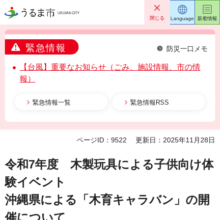
うるま市
閉じる
Language
新着情報
緊急情報
防災一口メモ
【台風】重要なお知らせ（ごみ、施設情報、市の情
報）
緊急情報一覧
緊急情報RSS
ページID：9522
更新日：2025年11月28日
令和7年度 木製玩具による子供向け体
験イベント
沖縄県による「木育キャラバン」の開
催について