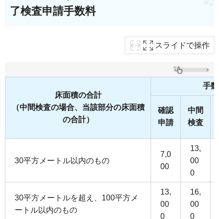
了検査申請手数料
スライドで操作
手数
床面積の合計
（中間検査の場合、当該部分の床面積
確認
中間
の合計）
申請
検査
13,
7,0
30平方メートル以内のもの
00
00
0
13,
16,
30平方メートルを超え、100平方メ
00
00
ートル以内のもの
0
0