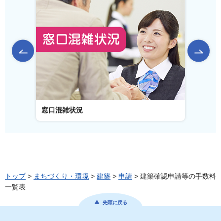
前のスライドを表示
窓口混雑状況
窓口
トップ
>
まちづくり・環境
>
建築
>
申請
> 建築確認申請等の手数料
一覧表
先頭に戻る