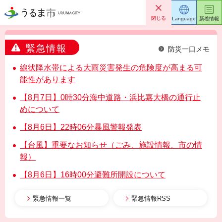
うるま市
閉じる
Language
新着情報
緊急情報
防災一口メモ
線状降水帯による大雨災害発生の危険度が高まる可
能性があります
【8月7日】0時30分海中道路・浜比嘉大橋の通行止
めについて
【8月6日】22時06分暴風警報発表
【台風】重要なお知らせ（ごみ、施設情報、市の情
報）
【8月6日】16時00分避難所開設について
緊急情報一覧
緊急情報RSS