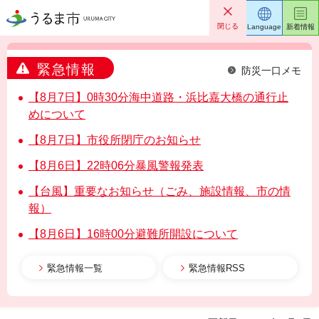
うるま市
閉じる
Language
新着情報
緊急情報
防災一口メモ
【8月7日】0時30分海中道路・浜比嘉大橋の通行止
めについて
【8月7日】市役所閉庁のお知らせ
【8月6日】22時06分暴風警報発表
【台風】重要なお知らせ（ごみ、施設情報、市の情
報）
【8月6日】16時00分避難所開設について
緊急情報一覧
緊急情報RSS