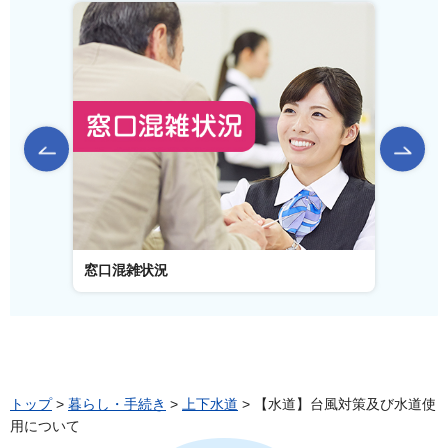
前のスライドを表示
窓口混雑状況
窓口事
トップ
>
暮らし・手続き
>
上下水道
> 【水道】台風対策及び水道使
用について