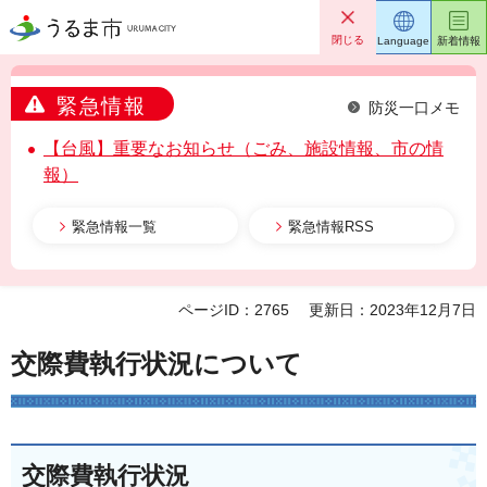
うるま市
閉じる
Language
新着情報
緊急情報
防災一口メモ
【台風】重要なお知らせ（ごみ、施設情報、市の情
報）
緊急情報一覧
緊急情報RSS
ページID：2765
更新日：2023年12月7日
交際費執行状況について
交際費執行状況