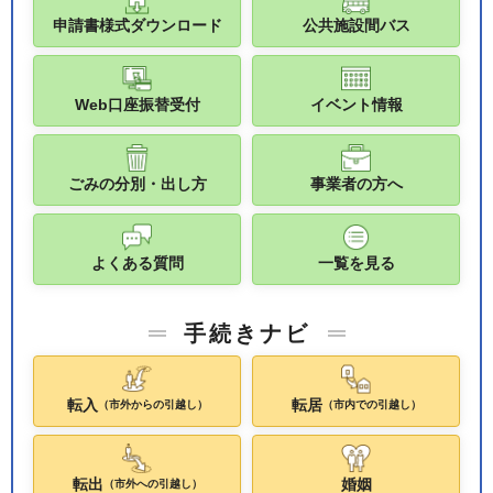
申請書様式ダウンロード
公共施設間バス
Web口座振替受付
イベント情報
ごみの分別・出し方
事業者の方へ
よくある質問
一覧を見る
手続きナビ
転入
転居
（市外からの引越し）
（市内での引越し）
転出
婚姻
（市外への引越し）