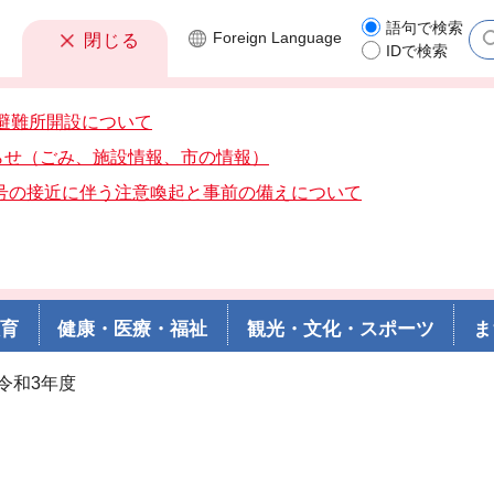
語句で検索
Foreign
Language
閉じる
IDで検索
分避難所開設について
らせ（ごみ、施設情報、市の情報）
3号の接近に伴う注意喚起と事前の備えについて
教育
健康・医療・福祉
観光・文化・スポーツ
ま
 令和3年度