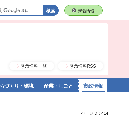
語句で検索
新着情報
緊急情報一覧
緊急情報RSS
ちづくり・環境
産業・しごと
市政情報
ページID：414