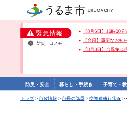
うるま市
【8月6日】16時00
緊急情報
【台風】重要なお知
防災一口メモ
【8月3日】台風第1
防災・安全
暮らし・手続き
子育て・
トップ
>
市政情報
>
市長の部屋
>
交際費執行状況
>