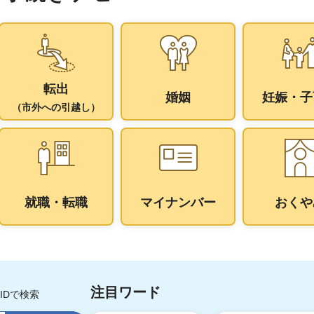
転出
婚姻
妊娠・子
（市外への引越し）
就職・転職
マイナンバー
おくや
注目ワード
IDで検索