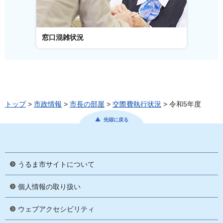
窓口混雑状況
窓口事
トップ
>
市政情報
>
市長の部屋
>
交際費執行状況
> 令和5年度
先頭に戻る
うるま市サイトについて
個人情報の取り扱い
ウェブアクセシビリティ