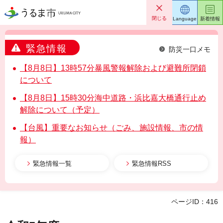
うるま市
閉じる
Language
新着情報
緊急情報
防災一口メモ
【8月8日】13時57分暴風警報解除および避難所閉鎖
について
【8月8日】15時30分海中道路・浜比嘉大橋通行止め
解除について（予定）
【台風】重要なお知らせ（ごみ、施設情報、市の情
報）
緊急情報一覧
緊急情報RSS
ページID：416