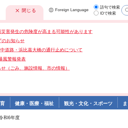
語句で検索
Foreign
Language
閉じる
IDで検索
雨災害発生の危険度が高まる可能性があります
庁のお知らせ
分海中道路・浜比嘉大橋の通行止めについて
分暴風警報発表
らせ（ごみ、施設情報、市の情報）
教育
健康・医療・福祉
観光・文化・スポーツ
ま
 令和6年度