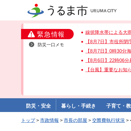
うるま市
線状降水帯による大
緊急情報
【8月7日】市役所閉
防災一口メモ
【8月7日】0時30
【8月6日】22時06
【台風】重要なお知
防災・安全
暮らし・手続き
子育て・
トップ
>
市政情報
>
市長の部屋
>
交際費執行状況
>