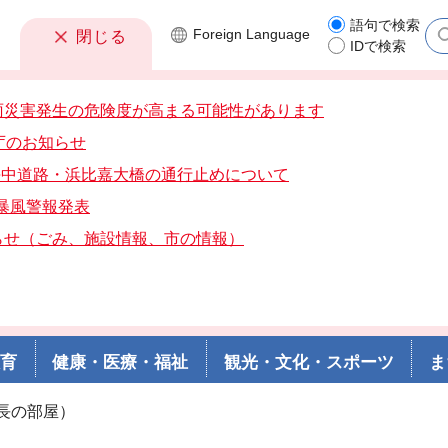
語句で検索
Foreign
Language
閉じる
IDで検索
雨災害発生の危険度が高まる可能性があります
庁のお知らせ
分海中道路・浜比嘉大橋の通行止めについて
分暴風警報発表
らせ（ごみ、施設情報、市の情報）
教育
健康・医療・福祉
観光・文化・スポーツ
ま
長の部屋）