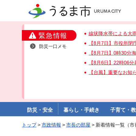
うるま市
線状降水帯による大
緊急情報
【8月7日】市役所閉
防災一口メモ
【8月7日】0時30
【8月6日】22時06
【台風】重要なお知
防災・安全
暮らし・手続き
子育て・
トップ
>
市政情報
>
市長の部屋
> 新着情報一覧（市