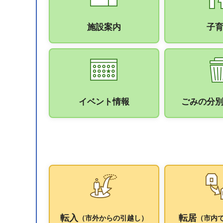
施設案内
子
イベント情報
ごみの分
転入
転居
（市外からの引越し）
（市内