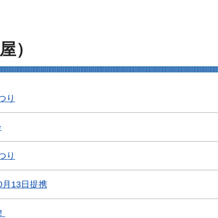
屋）
つり
会
つり
0月13日提携
！