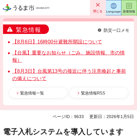
うるま市
閉じる
Language
新着情報
緊急情報
防災一口メモ
【8月6日】16時00分避難所開設について
【台風】重要なお知らせ（ごみ、施設情報、市の情
報）
【8月3日】台風第13号の接近に伴う注意喚起と事前
の備えについて
緊急情報一覧
緊急情報RSS
ページID：9633
更新日：2026年1月5日
電子入札システムを導入しています