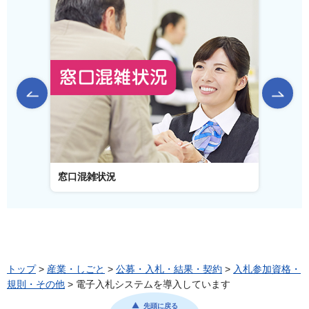
前のスライドを表示
窓口混雑状況
窓口事
トップ
>
産業・しごと
>
公募・入札・結果・契約
>
入札参加資格・
規則・その他
> 電子入札システムを導入しています
先頭に戻る