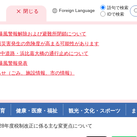
語句で検索
Foreign
Language
閉じる
IDで検索
7分暴風警報解除および避難所閉鎖について
雨災害発生の危険度が高まる可能性があります
分海中道路・浜比嘉大橋の通行止めについて
分暴風警報発表
らせ（ごみ、施設情報、市の情報）
教育
健康・医療・福祉
観光・文化・スポーツ
ま
成28年度税制改正に係る主な変更点について