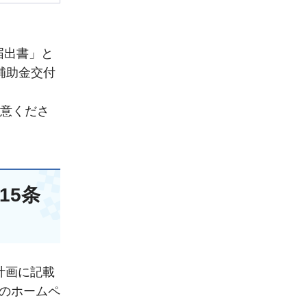
届出書」と
補助金交付
留意くださ
15条
計画に記載
庁のホームペ