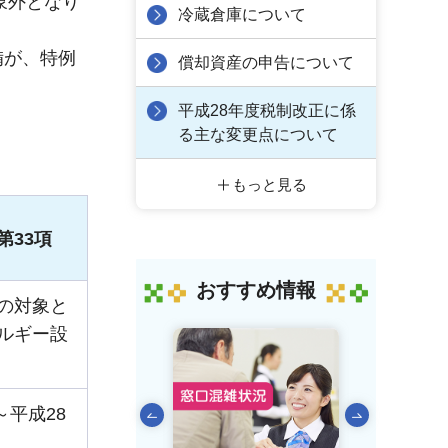
象外となり
冷蔵倉庫について
備が、特例
償却資産の申告について
平成28年度税制改正に係
る主な変更点について
もっと見る
第33項
おすすめ情報
の対象と
ルギー設
～平成28
前のスライドを表示