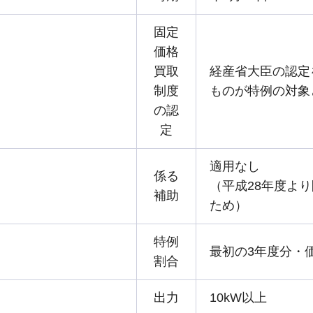
手続きナビ
固定
価格
買取
経産省大臣の認定
制度
ものが特例の対象
の認
定
適用なし
係る
（平成28年度よ
補助
ため）
特例
最初の3年度分・価
割合
出力
10kW以上