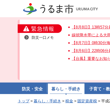
うるま市
【8月8日】13時5
緊急情報
線状降水帯による大
防災一口メモ
【8月7日】0時30
【8月6日】22時06
【台風】重要なお知
防災・安全
暮らし・手続き
子育て・
トップ
>
暮らし・手続き
>
税金
>
固定資産税
> 平