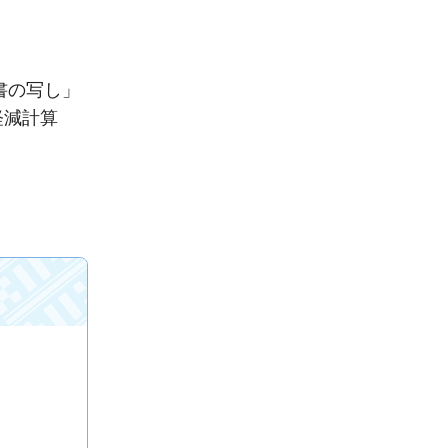
書の写し」
軽減計算