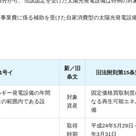
取得分から、当該認定を受けた太陽光発電設備は特例の対
援事業費に係る補助を受けた自家消費型の太陽光発電設
新／旧
1号イ
旧法附則第15条
条文
ルギー発電設備の年間
固定価格買取制度
対象
量の範囲内である設
なる再生可能エネ
資産
備
取得
平成24年5月29日
時期
年3月31日