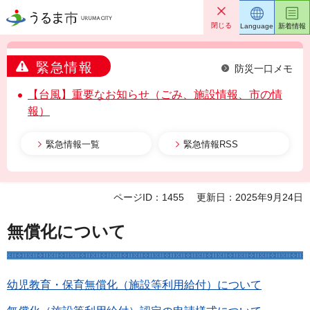
うるま市
閉じる
Language
新着情報
緊急情報
防災一口メモ
【台風】重要なお知らせ（ごみ、施設情報、市の情
報）
緊急情報一覧
緊急情報RSS
ページID：1455
更新日：2025年9月24日
無償化について
幼児教育・保育無償化（施設等利用給付）について