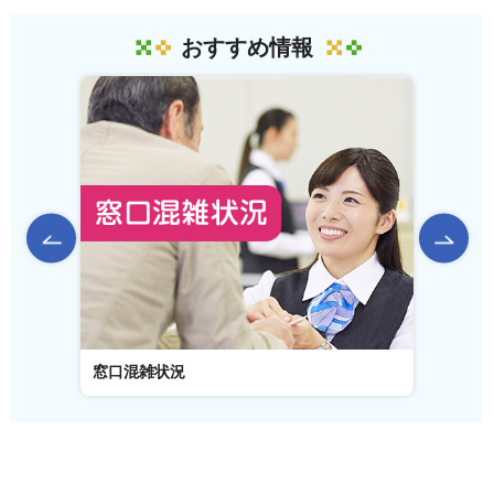
おすすめ情報
前のスライドを表示
窓口混雑状況
窓口事