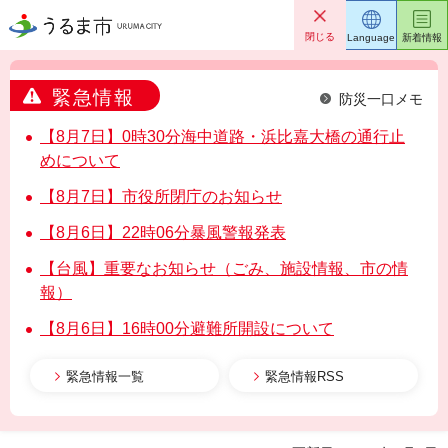
うるま市
閉じる
Language
新着情報
緊急情報
防災一口メモ
【8月7日】0時30分海中道路・浜比嘉大橋の通行止
めについて
【8月7日】市役所閉庁のお知らせ
【8月6日】22時06分暴風警報発表
【台風】重要なお知らせ（ごみ、施設情報、市の情
報）
【8月6日】16時00分避難所開設について
緊急情報一覧
緊急情報RSS