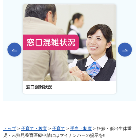
前のスライドを表示
窓口混雑状況
窓口事
トップ
>
子育て・教育
>
子育て
>
手当・制度
> 妊娠・低出生体重
児・未熟児養育医療申請にはマイナンバーの提示を!!