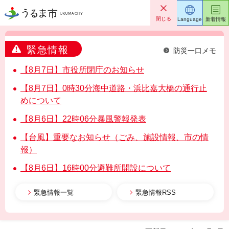
うるま市
閉じる
Language
新着情報
緊急情報
防災一口メモ
【8月7日】市役所閉庁のお知らせ
【8月7日】0時30分海中道路・浜比嘉大橋の通行止
めについて
【8月6日】22時06分暴風警報発表
【台風】重要なお知らせ（ごみ、施設情報、市の情
報）
【8月6日】16時00分避難所開設について
緊急情報一覧
緊急情報RSS