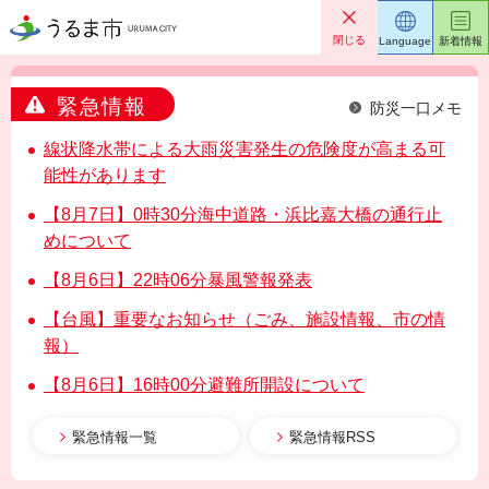
うるま市
閉じる
Language
新着情報
緊急情報
防災一口メモ
線状降水帯による大雨災害発生の危険度が高まる可
能性があります
【8月7日】0時30分海中道路・浜比嘉大橋の通行止
めについて
【8月6日】22時06分暴風警報発表
【台風】重要なお知らせ（ごみ、施設情報、市の情
報）
【8月6日】16時00分避難所開設について
緊急情報一覧
緊急情報RSS