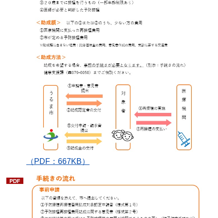
（PDF：667KB）