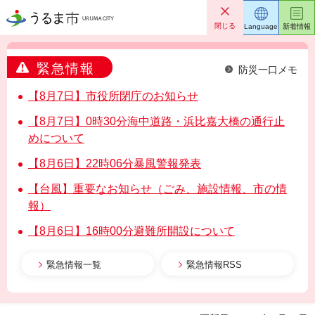
うるま市
閉じる
Language
新着情報
緊急情報
防災一口メモ
【8月7日】市役所閉庁のお知らせ
【8月7日】0時30分海中道路・浜比嘉大橋の通行止
めについて
【8月6日】22時06分暴風警報発表
【台風】重要なお知らせ（ごみ、施設情報、市の情
報）
【8月6日】16時00分避難所開設について
緊急情報一覧
緊急情報RSS