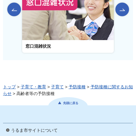
前のスライドを表示
窓口混雑状況
窓口事
トップ
>
子育て・教育
>
子育て
>
予防接種
>
予防接種に関するお知
らせ
> 高齢者等の予防接種
先頭に戻る
うるま市サイトについて