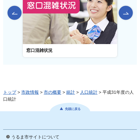
前のスライドを表示
窓口混雑状況
窓口事
トップ
>
市政情報
>
市の概要
>
統計
>
人口統計
> 平成31年度の人
口統計
先頭に戻る
うるま市サイトについて