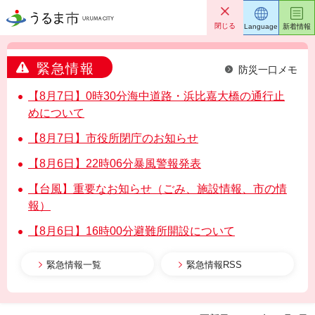
うるま市
閉じる
Language
新着情報
緊急情報
防災一口メモ
【8月7日】0時30分海中道路・浜比嘉大橋の通行止
めについて
【8月7日】市役所閉庁のお知らせ
【8月6日】22時06分暴風警報発表
【台風】重要なお知らせ（ごみ、施設情報、市の情
報）
【8月6日】16時00分避難所開設について
緊急情報一覧
緊急情報RSS