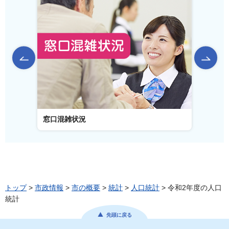
前のスライドを表示
窓口混雑状況
窓口事
トップ
>
市政情報
>
市の概要
>
統計
>
人口統計
> 令和2年度の人口
統計
先頭に戻る