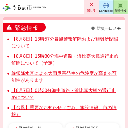
うるま市
閉じる
Language
新着情報
緊急情報
防災一口メモ
【8月8日】13時57分暴風警報解除および避難所閉鎖
について
【8月8日】15時30分海中道路・浜比嘉大橋通行止め
解除について（予定）
線状降水帯による大雨災害発生の危険度が高まる可
能性があります
【8月7日】0時30分海中道路・浜比嘉大橋の通行止
めについて
【台風】重要なお知らせ（ごみ、施設情報、市の情
報）