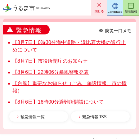
うるま市
閉じる
Language
新着情報
緊急情報
防災一口メモ
【8月7日】0時30分海中道路・浜比嘉大橋の通行止
めについて
【8月7日】市役所閉庁のお知らせ
【8月6日】22時06分暴風警報発表
【台風】重要なお知らせ（ごみ、施設情報、市の情
報）
【8月6日】16時00分避難所開設について
緊急情報一覧
緊急情報RSS