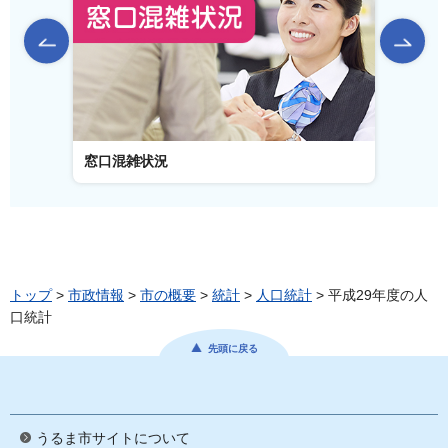
前のスライドを表示
窓口混雑状況
窓口事
トップ
>
市政情報
>
市の概要
>
統計
>
人口統計
> 平成29年度の人
口統計
先頭に戻る
うるま市サイトについて