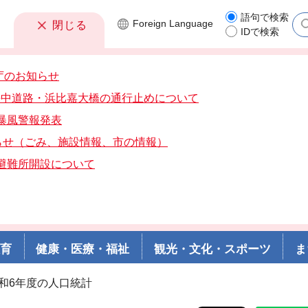
語句で検索
Foreign
Language
閉じる
IDで検索
庁のお知らせ
分海中道路・浜比嘉大橋の通行止めについて
分暴風警報発表
らせ（ごみ、施設情報、市の情報）
分避難所開設について
教育
健康・医療・福祉
観光・文化・スポーツ
ま
令和6年度の人口統計