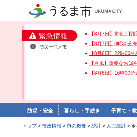
うるま市
【8月7日】市役所閉
緊急情報
【8月7日】0時30
防災一口メモ
【8月6日】22時06
【台風】重要なお知
【8月6日】16時00
防災・安全
暮らし・手続き
子育て・
トップ
>
市政情報
>
市の概要
>
統計
>
人口統計
> 