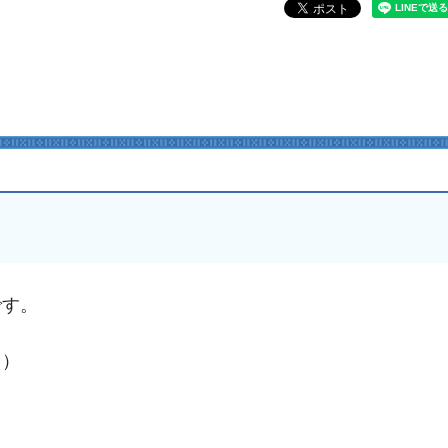
です。
。）